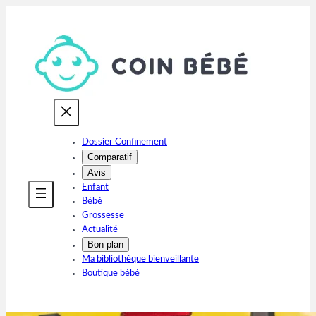
Aller
au
contenu
Dossier Confinement
Comparatif
Avis
Enfant
Bébé
Grossesse
Actualité
Bon plan
Ma bibliothèque bienveillante
Boutique bébé