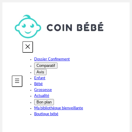
Aller
au
contenu
Dossier Confinement
Comparatif
Avis
Enfant
Bébé
Grossesse
Actualité
Bon plan
Ma bibliothèque bienveillante
Boutique bébé