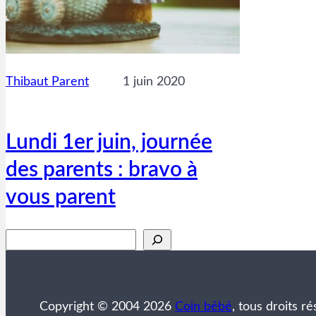
Thibaut Parent
1 juin 2020
Lundi 1er juin, journée
des parents : bravo à
vous parent
Rechercher
Copyright © 2004 2026
Coin bébé
, tous droits ré