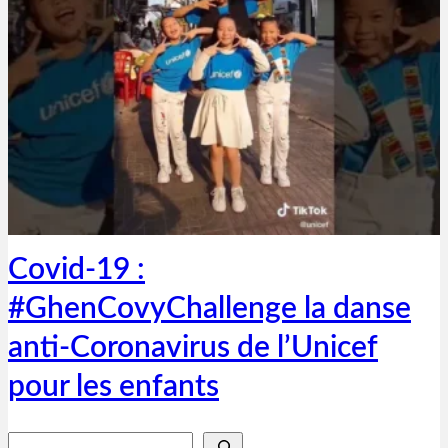
Thibaut Parent
20 mars 2020
Covid-19 :
#GhenCovyChallenge la danse
anti-Coronavirus de l’Unicef
pour les enfants
Rechercher