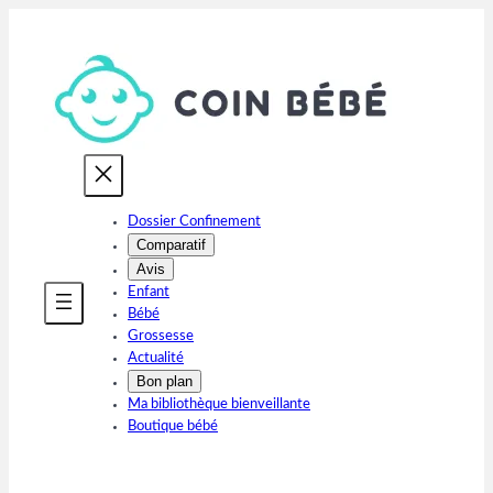
Aller
au
contenu
Dossier Confinement
Comparatif
Avis
Enfant
Bébé
Grossesse
Actualité
Bon plan
Ma bibliothèque bienveillante
Boutique bébé