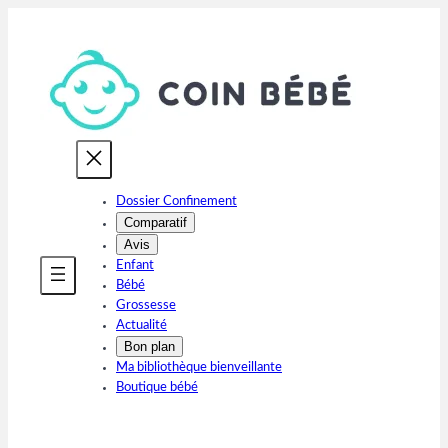
Aller
au
contenu
Dossier Confinement
Comparatif
Avis
Enfant
Bébé
Grossesse
Actualité
Bon plan
Ma bibliothèque bienveillante
Boutique bébé