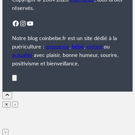
Copyright © 2004 2026
Coin bébé
, tous droits
réservés.
Facebook
Instagram
YouTube
Notre blog coinbebe.fr est un site dédié à la
puériculture :
grossesse
,
bébé
,
enfant
ou
actualité
avec plaisir, bonne humeur, sourire,
positivisme et bienveillance.
✕
‹
›