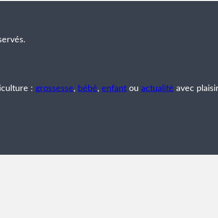
servés.
iculture :
grossesse
,
bébé
,
enfant
ou
actualité
avec plaisi