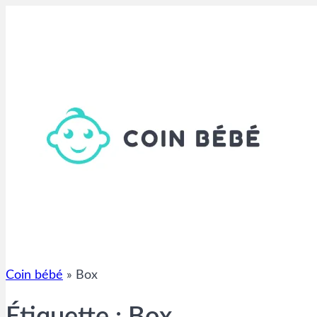
Aller
au
contenu
Coin bébé
»
Box