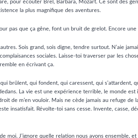
peare, pour écouter Brel, Barbara, Mozart. Ce sont des ge
xistence la plus magnifique des aventures.
our pas que ça gêne, font un bruit de grelot. Encore une a
utres. Sois grand, sois digne, tendre surtout. N’aie jamais
es complaisances sociales. Laisse-toi traverser par les cho
tremble en écrivant ça.
qui brûlent, qui fondent, qui caressent, qui s’attardent, 
 dedans. La vie est une expérience terrible, le monde est i
roit de m’en vouloir. Mais ne cède jamais au refuge de la
insatisfait. Révolte-toi sans cesse. Invente, casse, déchi
 de moi. J’ignore quelle relation nous avons ensemble, et s