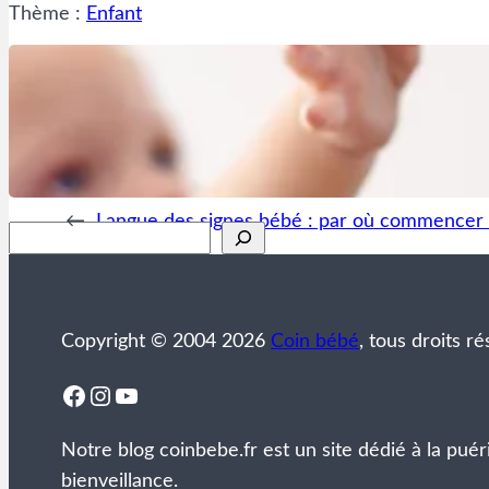
Thème :
Enfant
←
Langue des signes bébé : par où commencer 
Rechercher
Copyright © 2004 2026
Coin bébé
, tous droits ré
Facebook
Instagram
YouTube
Notre blog coinbebe.fr est un site dédié à la puér
bienveillance.