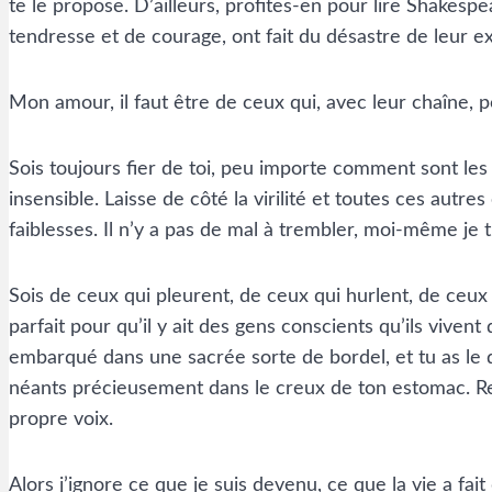
te le propose. D’ailleurs, profites-en pour lire Shakes
tendresse et de courage, ont fait du désastre de leur e
Mon amour, il faut être de ceux qui, avec leur chaîne, p
Sois toujours fier de toi, peu importe comment sont les a
insensible. Laisse de côté la virilité et toutes ces autr
faiblesses. Il n’y a pas de mal à trembler, moi-même je 
Sois de ceux qui pleurent, de ceux qui hurlent, de ceux 
parfait pour qu’il y ait des gens conscients qu’ils vivent
embarqué dans une sacrée sorte de bordel, et tu as le d
néants précieusement dans le creux de ton estomac. Reste 
propre voix.
Alors j’ignore ce que je suis devenu, ce que la vie a fait