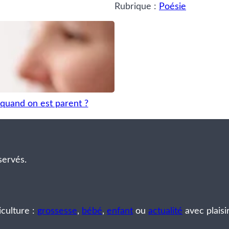
Rubrique :
Poésie
quand on est parent ?
servés.
iculture :
grossesse
,
bébé
,
enfant
ou
actualité
avec plaisi