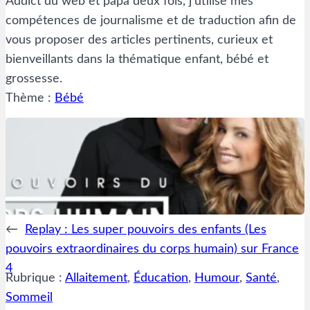
Addict du web et papa deux fois, j’utilise mes
compétences de journalisme et de traduction afin de
vous proposer des articles pertinents, curieux et
bienveillants dans la thématique enfant, bébé et
grossesse.
Thème :
Bébé
←
Replay : Les super pouvoirs des enfants (Les
pouvoirs extraordinaires du corps humain) sur France
4
Rubrique :
Allaitement
, 
Éducation
, 
Humour
, 
Santé
, 
Sommeil