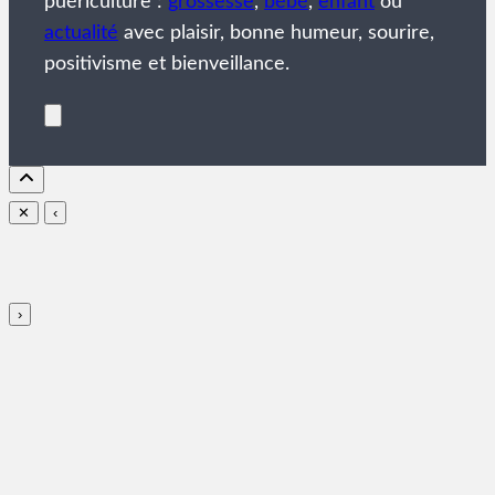
puériculture :
grossesse
,
bébé
,
enfant
ou
actualité
avec plaisir, bonne humeur, sourire,
positivisme et bienveillance.
✕
‹
›