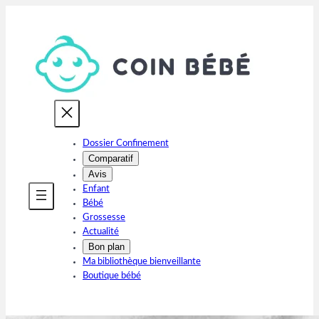
Aller
au
contenu
Dossier Confinement
Comparatif
Avis
Enfant
Bébé
Grossesse
Actualité
Bon plan
Ma bibliothèque bienveillante
Boutique bébé