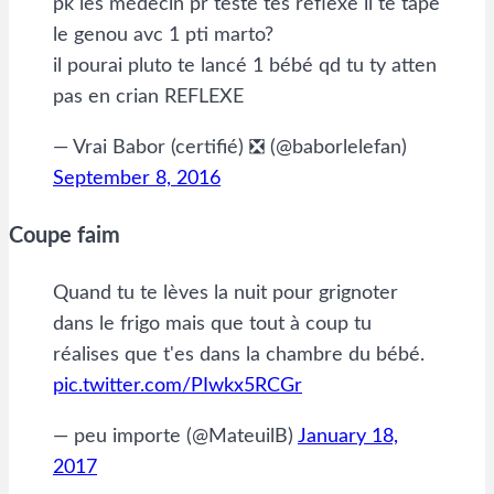
pk les médecin pr testé tes reflexe il te tape
le genou avc 1 pti marto?
il pourai pluto te lancé 1 bébé qd tu ty atten
pas en crian REFLEXE
— Vrai Babor (certifié) ❎ (@baborlelefan)
September 8, 2016
Coupe faim
Quand tu te lèves la nuit pour grignoter
dans le frigo mais que tout à coup tu
réalises que t'es dans la chambre du bébé.
pic.twitter.com/PIwkx5RCGr
— peu importe (@MateuilB)
January 18,
2017