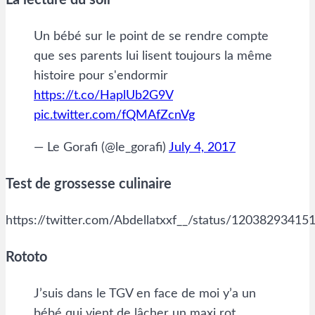
La lecture du soir
Un bébé sur le point de se rendre compte
que ses parents lui lisent toujours la même
histoire pour s'endormir
https://t.co/HaplUb2G9V
pic.twitter.com/fQMAfZcnVg
— Le Gorafi (@le_gorafi)
July 4, 2017
Test de grossesse culinaire
https://twitter.com/Abdellatxxf__/status/1203829341
Rototo
J’suis dans le TGV en face de moi y’a un
bébé qui vient de lâcher un maxi rot