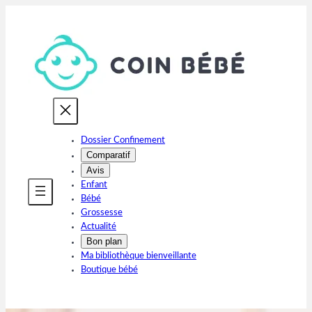
Aller
au
contenu
Dossier Confinement
Comparatif
Avis
Enfant
Bébé
Grossesse
Actualité
Bon plan
Ma bibliothèque bienveillante
Boutique bébé